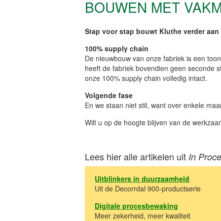
BOUWEN MET VAK
Stap voor stap bouwt Kluthe verder aan
100% supply chain
De nieuwbouw van onze fabriek is een too
heeft de fabriek bovendien geen seconde s
onze 100%
supply
chain volledig intact.
Volgende fase
En we staan niet stil, want over enkele maa
Wilt u op de hoogte blijven van de werkz
Lees hier alle artikelen uit
In Proc
Uitblinkers in duurzaamheid
Uit de Decorrdal 900-productserie
Digitale procesbewaking
Meer zekerheid, meer kwaliteit