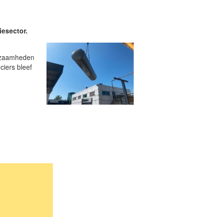
esector.
rkzaamheden
iers bleef