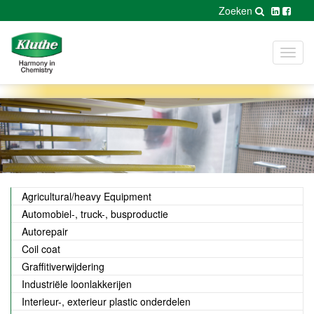
Zoeken
Toggl
navig
Agricultural/heavy Equipment
Automobiel-, truck-, busproductie
Autorepair
Coil coat
Graffitiverwijdering
Industriële loonlakkerijen
Interieur-, exterieur plastic onderdelen