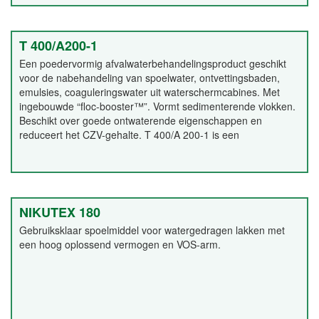
T 400/A200-1
Een poedervormig afvalwaterbehandelingsproduct geschikt
voor de nabehandeling van spoelwater, ontvettingsbaden,
emulsies, coaguleringswater uit waterschermcabines. Met
ingebouwde “floc-booster™”. Vormt sedimenterende vlokken.
Beschikt over goede ontwaterende eigenschappen en
reduceert het CZV-gehalte. T 400/A 200-1 is een
poedervormig, hooggeconcentreerd, zwak zuur reagerend
product. Het veroorzaakt geen storend schuim.
NIKUTEX 180
Gebruiksklaar spoelmiddel voor watergedragen lakken met
een hoog oplossend vermogen en VOS-arm.