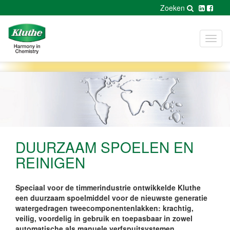
Zoeken
Toggl
navig
DUURZAAM SPOELEN EN
REINIGEN
Speciaal voor de timmerindustrie ontwikkelde Kluthe
een duurzaam spoelmiddel voor de nieuwste generatie
watergedragen tweecomponentenlakken: krachtig,
veilig, voordelig in gebruik en toepasbaar in zowel
automatische als manuele verfspuitsystemen.