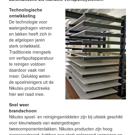
Technologische
ontwikkeling
De technologie voor
watergedragen verven
en lakken heeft zich in
de afgelopen jaren
sterk ontwikkeld.
Traditionele mengsels
om verfspuitapparatuur
te reinigen voldoen
daardoor vaak niet
meer. Gelukkig weten
de spoelreinigers uit de
Nikutex-productreeks
hier wel raad mee.
Snel weer
brandschoon
Nikutex spoel- en reinigingsmiddelen zijn bij uitstek geschikt
voor kleurwissels van watergedragen
tweecomponentenlakken. Nikutex-producten zijn hoog
geconcentreerd, hebben een sterk oplossend vermogen en