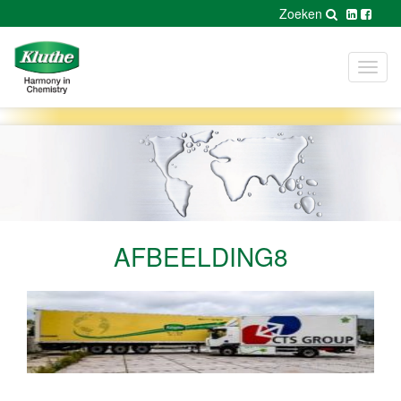
Zoeken
Toggl
navig
AFBEELDING8