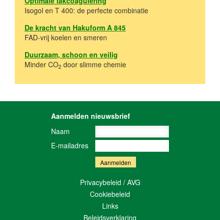
Optimale lakcoagulering
Isogol en T 400: de perfecte combinatie
De kracht van Hakuform A 845
FAD-vrij koelen en smeren
Duurzaam, schoon en veilig
Minder CO
door slimme chemie
2
Aanmelden nieuwsbrief
Naam
E-mailadres
Privacybeleid / AVG
Cookiebeleid
Links
Beleidsverklaring