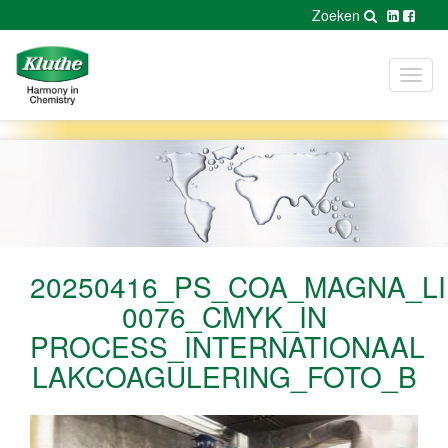
Zoeken
Toggl
navig
20250416_PS_COA_MAGNA_LI
0076_CMYK_IN
PROCESS_INTERNATIONAAL
LAKCOAGULERING_FOTO_B