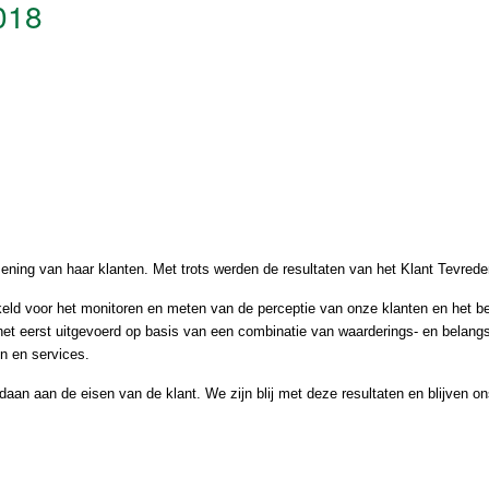
018
ning van haar klanten. Met trots werden de resultaten van het Klant Tevre
ld voor het monitoren en meten van de perceptie van onze klanten en het bep
et eerst uitgevoerd op basis van een combinatie van waarderings- en belangs
en en services.
aan aan de eisen van de klant. We zijn blij met deze resultaten en blijven ons