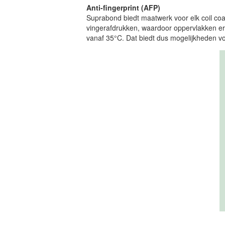
An
ti-fingerprint (AFP)
Suprabond biedt maatwerk voor elk coil coat
vingerafdrukken, waardoor oppervlakken er l
vanaf 35°C. Dat biedt dus mogelijkheden v