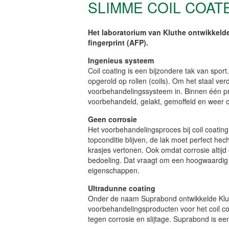
SLIMME COIL COA
Het laboratorium van Kluthe ontwikkelde 
fingerprint (AFP).
Ingenieus systeem
Coil coating is een bijzondere tak van sport
opgerold op rollen (coils). Om het staal ver
voorbehandelingssysteem in. Binnen één pro
voorbehandeld, gelakt, gemoffeld en weer 
Geen corrosie
Het voorbehandelingsproces bij coil coating 
topconditie blijven, de lak moet perfect hec
krasjes vertonen. Ook omdat corrosie altijd op
bedoeling. Dat vraagt om een hoogwaardig 
eigenschappen.
Ultradunne coating
Onder de naam Suprabond ontwikkelde Klut
voorbehandelingsproducten voor het coil c
tegen corrosie en slijtage. Suprabond is ee