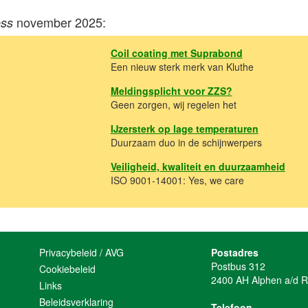
november 2025:
ess
Coil coating met Suprabond
Een nieuw sterk merk van Kluthe
Meldingsplicht voor ZZS?
Geen zorgen, wij regelen het
IJzersterk op lage temperaturen
Duurzaam duo in de schijnwerpers
Veiligheid, kwaliteit en duurzaamheid
ISO 9001-14001: Yes, we care
Privacybeleid / AVG
Postadres
Postbus 312
Cookiebeleid
2400 AH Alphen a/d R
Links
Beleidsverklaring
Telefoon