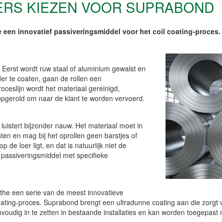
TERS KIEZEN VOOR SUPRABOND
een innovatief passiveringsmiddel voor het coil coating-proces. S
. Eerst wordt ruw staal of aluminium gewalst en
der te coaten, gaan de rollen een
ceslijn wordt het materiaal gereinigd,
opgerold om naar de klant te worden vervoerd.
luistert bijzonder nauw. Het materiaal moet in
hten en mag bij het oprollen geen barstjes of
 de loer ligt, en dat is natuurlijk niet de
passiveringsmiddel met specifieke
he een serie van de meest innovatieve
oating-proces. Suprabond brengt een ultradunne coating aan die zorgt
nvoudig in te zetten in bestaande installaties en kan worden toegepast m