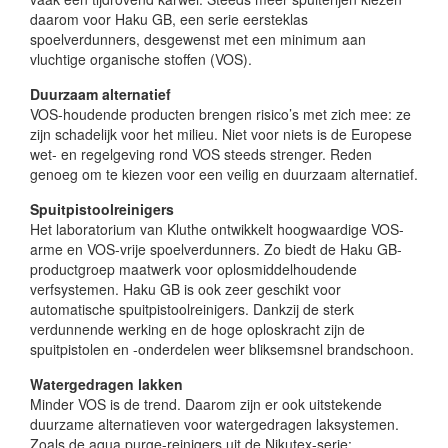
daarom voor Haku GB, een serie eersteklas
spoelverdunners, desgewenst met een minimum aan
vluchtige organische stoffen (VOS).
Duurzaam alternatief
VOS-houdende producten brengen risico’s met zich mee: ze
zijn schadelijk voor het milieu. Niet voor niets is de Europese
wet- en regelgeving rond VOS steeds strenger. Reden
genoeg om te kiezen voor een veilig en duurzaam alternatief.
Spuitpistoolreinigers
Het laboratorium van Kluthe ontwikkelt hoogwaardige VOS-
arme en VOS-vrije spoelverdunners. Zo biedt de Haku GB-
productgroep maatwerk voor oplosmiddelhoudende
verfsystemen. Haku GB is ook zeer geschikt voor
automatische spuitpistoolreinigers. Dankzij de sterk
verdunnende werking en de hoge oploskracht zijn de
spuitpistolen en -onderdelen weer bliksemsnel brandschoon.
Watergedragen lakken
Minder VOS is de trend. Daarom zijn er ook uitstekende
duurzame alternatieven voor watergedragen laksystemen.
Zoals de aqua purge-reinigers uit de Nikutex-serie: