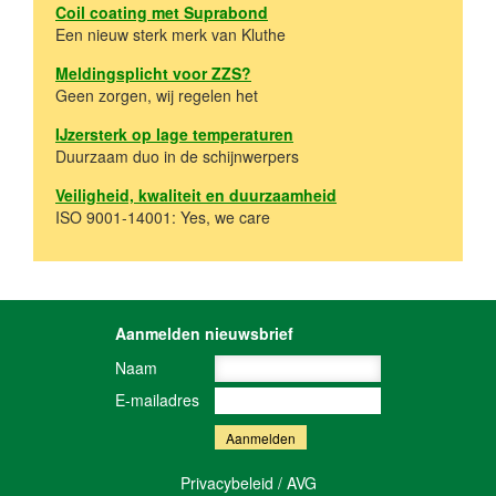
Coil coating met Suprabond
Een nieuw sterk merk van Kluthe
Meldingsplicht voor ZZS?
Geen zorgen, wij regelen het
IJzersterk op lage temperaturen
Duurzaam duo in de schijnwerpers
Veiligheid, kwaliteit en duurzaamheid
ISO 9001-14001: Yes, we care
Aanmelden nieuwsbrief
Naam
E-mailadres
Privacybeleid / AVG